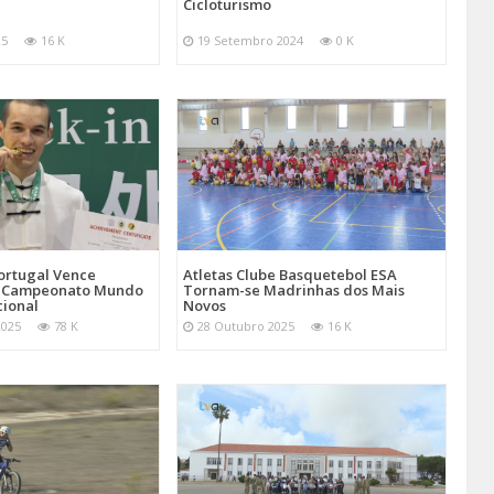
Cicloturismo
25
16 K
19 Setembro 2024
0 K
Atletas Clube Basquetebol ESA
ortugal Vence
Tornam-se Madrinhas dos Mais
 Campeonato Mundo
Novos
cional
28 Outubro 2025
16 K
2025
78 K