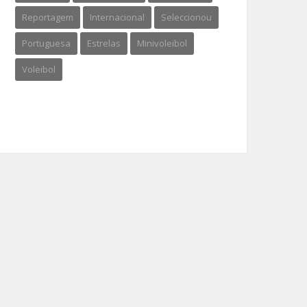
Reportagem
Internacional
Seleccionou
Portuguesa
Estrelas
Minivoleibol
Voleibol