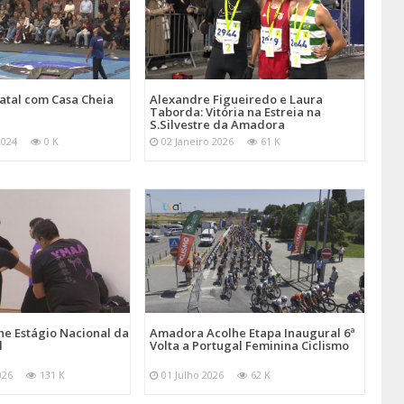
atal com Casa Cheia
Alexandre Figueiredo e Laura
Taborda: Vitória na Estreia na
S.Silvestre da Amadora
2024
0 K
02 Janeiro 2026
61 K
e Estágio Nacional da
Amadora Acolhe Etapa Inaugural 6ª
l
Volta a Portugal Feminina Ciclismo
026
131 K
01 Julho 2026
62 K