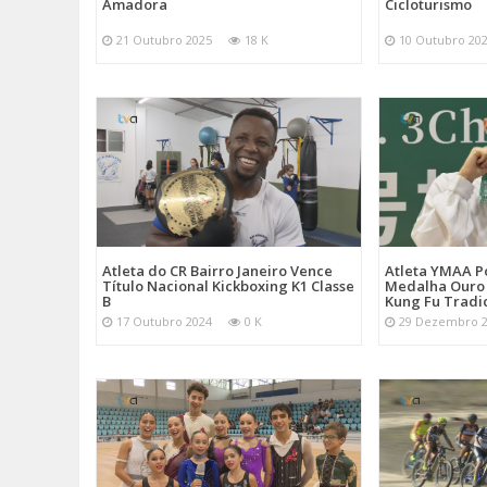
Amadora
Cicloturismo
21 Outubro 2025
18 K
10 Outubro 20
Atleta do CR Bairro Janeiro Vence
Atleta YMAA P
Título Nacional Kickboxing K1 Classe
Medalha Ouro
B
Kung Fu Tradi
17 Outubro 2024
0 K
29 Dezembro 