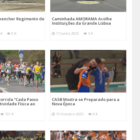
reencher Regimento de
Caminhada AMORAMA Acolhe
Instituições da Grande Lisboa
24
0 K
17 Junho 2025
5 K
orrida “Cada Passo
CASB Mostra-se Preparado para a
tividade Física ao
Nova Época
131 K
15 Outubro 2025
9 K