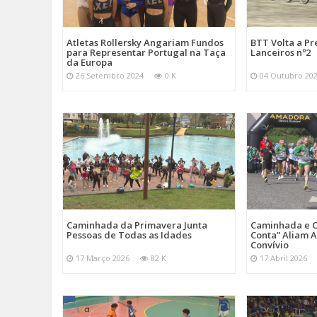
Atletas Rollersky Angariam Fundos
BTT Volta a P
para Representar Portugal na Taça
Lanceiros nº2
da Europa
26 Setembro 2024
0 K
04 Outubro 20
Caminhada da Primavera Junta
Caminhada e C
Pessoas de Todas as Idades
Conta” Aliam A
Convívio
17 Março 2026
82 K
17 Abril 2026