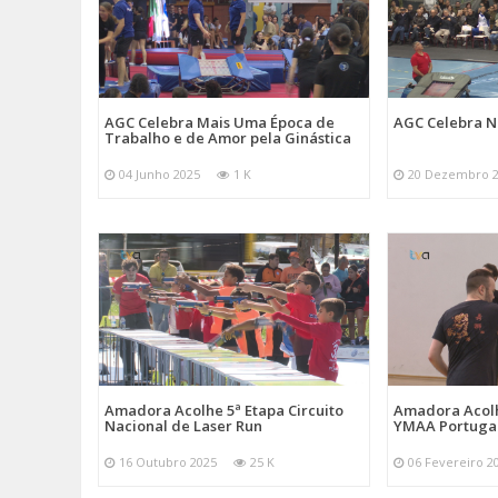
AGC Celebra Mais Uma Época de
AGC Celebra N
Trabalho e de Amor pela Ginástica
04 Junho 2025
1 K
20 Dezembro 
Amadora Acolhe 5ª Etapa Circuito
Amadora Acolh
Nacional de Laser Run
YMAA Portuga
16 Outubro 2025
25 K
06 Fevereiro 2