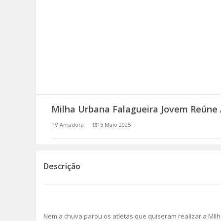
SOMOS TODOS EUROPEUS
ENCONTROS IMAGINÁRIOS
AMADORA LIGA À RESILIÊNCIA
VEMOS OUVIMOS E LEMOS
Milha Urbana Falagueira Jovem Reúne
(RE) PENSAMENTOS
TV Amadora
15 Maio 2025
ECOMOVE-TE
HISTÓRIAS DE ABRIL
Descrição
Nem a chuva parou os atletas que quiseram realizar a Milh