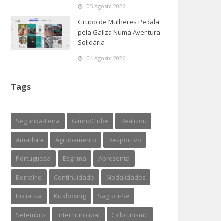
05 Agosto 2026
Grupo de Mulheres Pedala
pela Galiza Numa Aventura
Solidária
04 Agosto 2026
Tags
Segunda-Feira
GimnoClube
Realizou
Amadora
Agrupamento
Desportivo
Portuguesa
Esgrima
Apresenta
Borralho
Continuidade
Modalidades
Iniciativa
Kickboxing
Sagrou-Se
Setembro
Intermunicipal
Cicloturismo