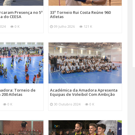
arcaram Presença no 5º
33º Torneio Rui Costa Reúne 960
a do CEESA
Atletas
2024
0 K
09 Julho 2026
121 K
adora: Torneio de
Académica da Amadora Apresenta
 200 Atletas
Equipas de Voleibol Com Ambição
0 K
30 Outubro 2024
0 K