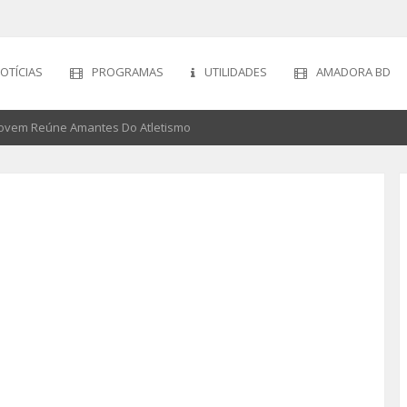
OTÍCIAS
PROGRAMAS
UTILIDADES
AMADORA BD
Jovem Reúne Amantes Do Atletismo