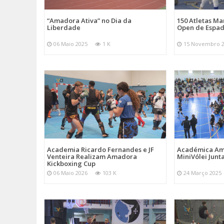
“Amadora Ativa” no Dia da
150 Atletas M
Liberdade
Open de Espad
06 Maio 2025
1 K
15 Novembro 
Academia Ricardo Fernandes e JF
Académica Am
Venteira Realizam Amadora
MiniVólei Junta
Kickboxing Cup
06 Maio 2026
103 K
24 Março 2025