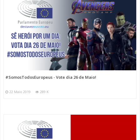
#SomosTodosEuropeus - Vote dia 26 de Maio!
22 Maio 2019
289 K