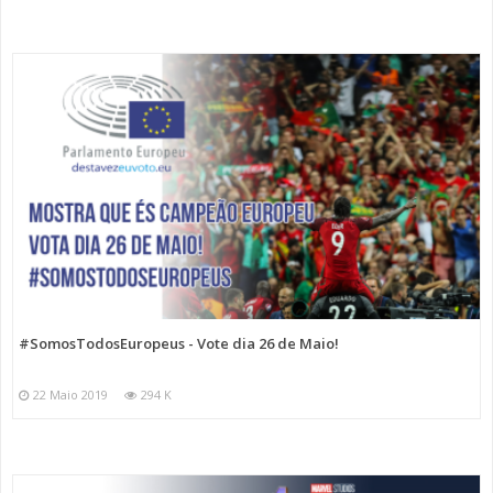
#SomosTodosEuropeus - Vote dia 26 de Maio!
22 Maio 2019
294 K