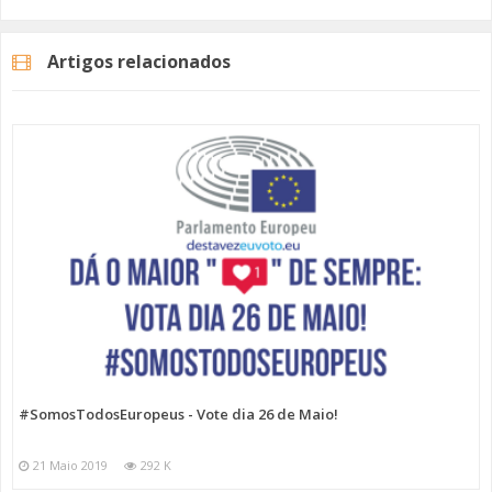
(AAAAMMDD).
Artigos relacionados
Se quiser pode também aceder ao portal -
https://www.recenseamento.mai.gov.pt/index.aspx
- e
verificar qual o seu local de voto.
#SomosTodosEuropeus
#destavezeuvoto
#europeias2019
#tvamadora
Categorias
Programas
Somos Todos Europeus
#SomosTodosEuropeus - Vote dia 26 de Maio!
21 Maio 2019
292 K