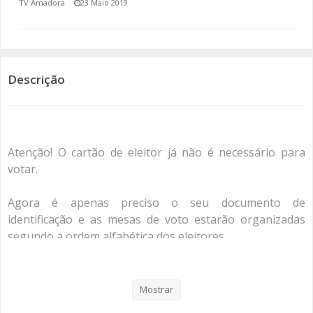
TV Amadora
23 Maio 2019
SOMOS TODOS EUROPEUS
ENCONTROS IMAGINÁRIOS
Descrição
AMADORA LIGA À RESILIÊNCIA
VEMOS OUVIMOS E LEMOS
Atenção! O cartão de eleitor já não é necessário para
(RE) PENSAMENTOS
votar.
ECOMOVE-TE
Agora é apenas preciso o seu documento de
HISTÓRIAS DE ABRIL
identificação e as mesas de voto estarão organizadas
segundo a ordem alfabética dos eleitores.
Para saber o seu local de voto basta enviar uma
mensagem para o 3838 com o seguinte formato:
Mostrar
número de identificação civil, data de nascimento