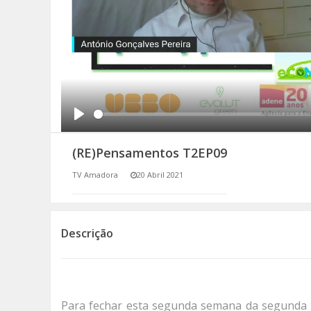
SOMOS TODOS EUROPEUS
ENCONTROS IMAGINÁRIOS
AMADORA LIGA À RESILIÊNCIA
VEMOS OUVIMOS E LEMOS
Play
(RE)Pensamentos T2EP09
(RE) PENSAMENTOS
TV Amadora
20 Abril 2021
ECOMOVE-TE
HISTÓRIAS DE ABRIL
Descrição
Para fechar esta segunda semana da segunda t