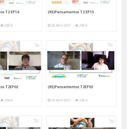
os T2 EP14
(RE)Pensamentos T2 EP15
269 K
20 Abril 2021
268 K
os T2EP02
(RE)Pensamentos T2EP03
256 K
20 Abril 2021
258 K