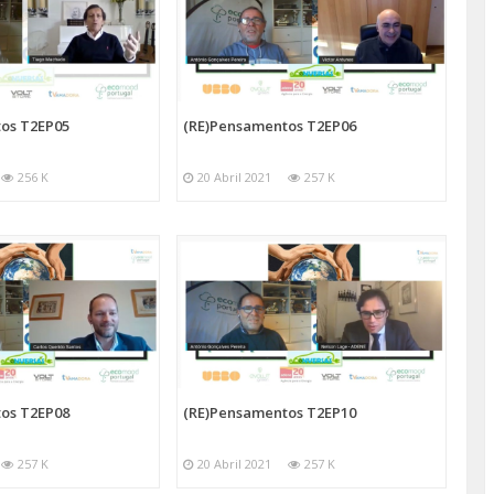
os T2EP05
(RE)Pensamentos T2EP06
256 K
20 Abril 2021
257 K
os T2EP08
(RE)Pensamentos T2EP10
257 K
20 Abril 2021
257 K