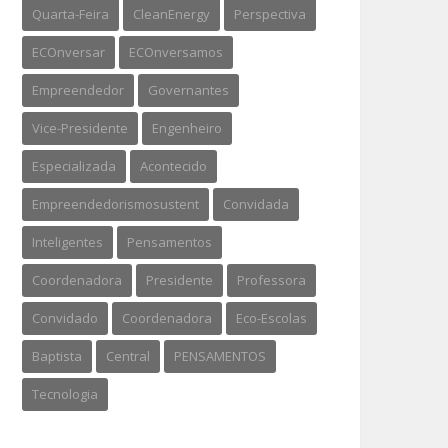
Quarta-Feira
CleanEnergy
Perspectiva
ECOnversar
ECOnversamos
Empreendedor
Governantes
Vice-Presidente
Engenheiro
Especializada
Acontecido
Empreendedorismosustent
Convidada
Inteligentes
Pensamentos
Coordenadora
Presidente
Professora
Convidado
Coordenadora
Eco-Escolas
Baptista
Central
PENSAMENTOS
Tecnologia