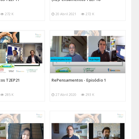
272 K
20 Abril 2021
272 K
os T2EP21
RePensamentos - Episódio 1
285 K
27 Abril 2020
293 K