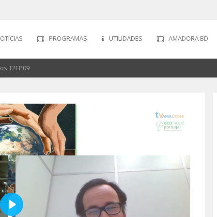
OTÍCIAS
PROGRAMAS
UTILIDADES
AMADORA BD
os T2EP09
Play