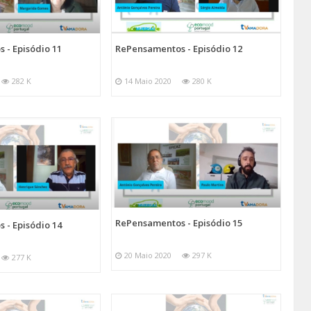
 - Episódio 11
RePensamentos - Episódio 12
282 K
14 Maio 2020
280 K
RePensamentos - Episódio 15
 - Episódio 14
20 Maio 2020
297 K
277 K