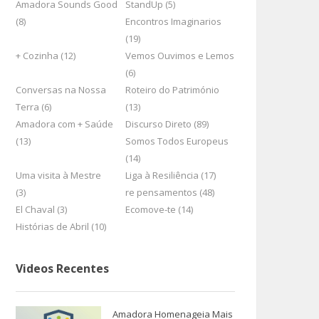
Amadora Sounds Good
StandUp (5)
(8)
Encontros Imaginarios
(19)
+ Cozinha (12)
Vemos Ouvimos e Lemos
(6)
Conversas na Nossa
Roteiro do Património
Terra (6)
(13)
Amadora com + Saúde
Discurso Direto (89)
(13)
Somos Todos Europeus
en
(14)
Uma visita à Mestre
Liga à Resiliência (17)
(3)
re pensamentos (48)
El Chaval (3)
Ecomove-te (14)
Histórias de Abril (10)
Videos Recentes
Amadora Homenageia Mais