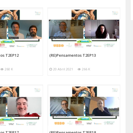
os T2EP12
(RE)Pensamentos T2EP13
260 K
20 Abril 2021
266 K
os T2EP17
(RE)Pensamentos T2EP18