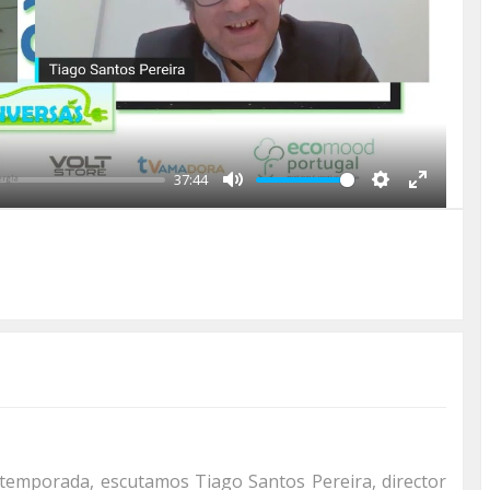
37:44
Mute
Settings
Enter
fullscre
emporada, escutamos Tiago Santos Pereira, director