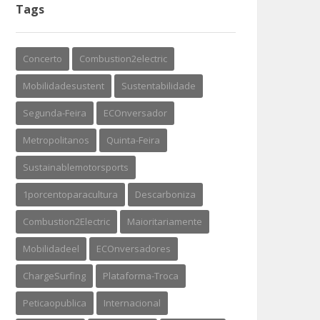
Tags
Concerto
Combustion2electric
Mobilidadesustent
Sustentabilidade
Segunda-Feira
ECOnversador
Metropolitanos
Quinta-Feira
Sustainablemotorsports
1porcentoparacultura
Descarboniza
Combustion2Electric
Maioritariamente
Mobilidadeel
ECOnversadores
ChargeSurfing
Plataforma-Troca
Peticaopublica
Internacional