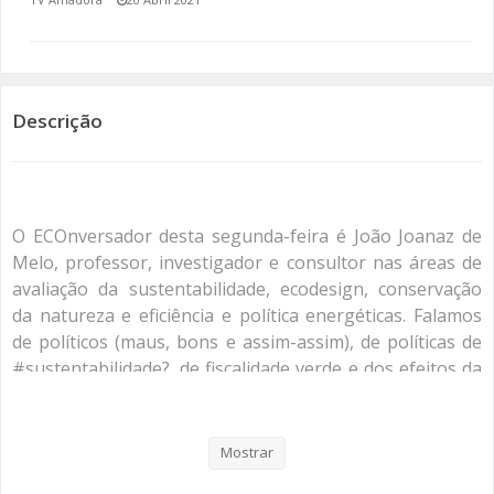
SOMOS TODOS EUROPEUS
ENCONTROS IMAGINÁRIOS
Descrição
AMADORA LIGA À RESILIÊNCIA
VEMOS OUVIMOS E LEMOS
O ECOnversador desta segunda-feira é João Joanaz de
(RE) PENSAMENTOS
Melo, professor, investigador e consultor nas áreas de
avaliação da sustentabilidade, ecodesign, conservação
ECOMOVE-TE
da natureza e eficiência e política energéticas. Falamos
de políticos (maus, bons e assim-assim), de políticas de
HISTÓRIAS DE ABRIL
#sustentabilidade?, de fiscalidade verde e dos efeitos da
pandemia nestas e noutras áreas. E de #cidadania?.
Mostrar
Categorias
Programas
Re Pensamentos