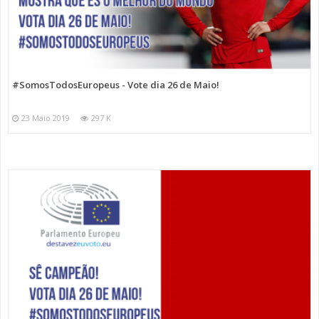
#SomosTodosEuropeus - Vote dia 26 de Maio!
23 Maio 2019
297 K