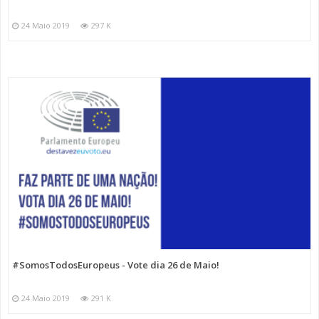
24 Maio 2019
297 K
#SomosTodosEuropeus - Vote dia 26 de Maio!
24 Maio 2019
291 K