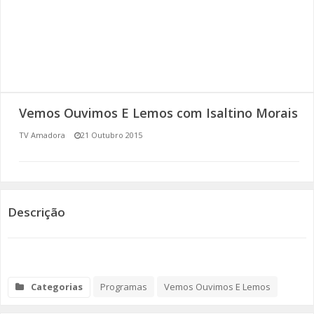
SOMOS TODOS EUROPEUS
ENCONTROS IMAGINÁRIOS
AMADORA LIGA À RESILIÊNCIA
Vemos Ouvimos E Lemos com Isaltino Morais
VEMOS OUVIMOS E LEMOS
TV Amadora
21 Outubro 2015
(RE) PENSAMENTOS
ECOMOVE-TE
Descrição
HISTÓRIAS DE ABRIL
Categorias
Programas
Vemos Ouvimos E Lemos