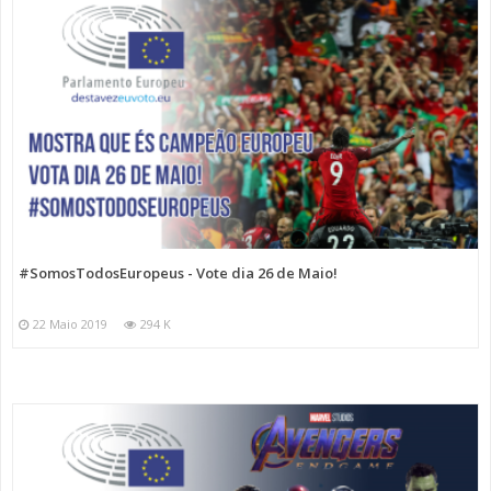
#SomosTodosEuropeus - Vote dia 26 de Maio!
22 Maio 2019
294 K