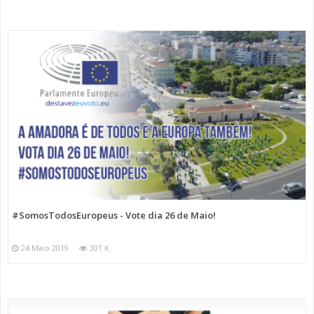
#SomosTodosEuropeus - Vote dia 26 de Maio!
24 Maio 2019
301 K