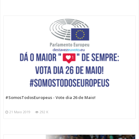
#SomosTodosEuropeus - Vote dia 26 de Maio!
21 Maio 2019
292 K