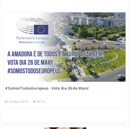
#SomosTodosEuropeus - Vote dia 26 de Maio!
24 Maio 2019
301 K