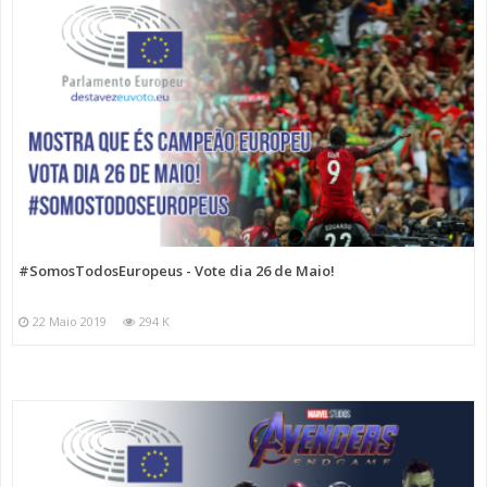
#SomosTodosEuropeus - Vote dia 26 de Maio!
22 Maio 2019
294 K