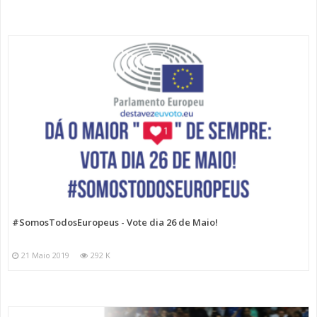
#SomosTodosEuropeus - Vote dia 26 de Maio!
21 Maio 2019
292 K