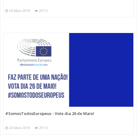
24 Maio 2019
297 K
#SomosTodosEuropeus - Vote dia 26 de Maio!
24 Maio 2019
291 K