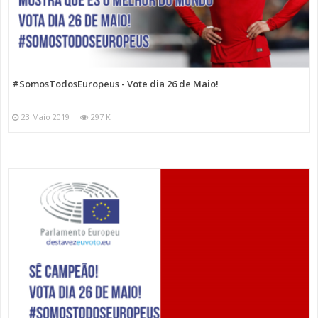
#SomosTodosEuropeus - Vote dia 26 de Maio!
23 Maio 2019
297 K