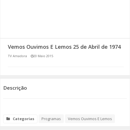
SOMOS TODOS EUROPEUS
ENCONTROS IMAGINÁRIOS
AMADORA LIGA À RESILIÊNCIA
Vemos Ouvimos E Lemos 25 de Abril de 1974
VEMOS OUVIMOS E LEMOS
TV Amadora
20 Maio 2015
(RE) PENSAMENTOS
ECOMOVE-TE
Descrição
HISTÓRIAS DE ABRIL
Categorias
Programas
Vemos Ouvimos E Lemos