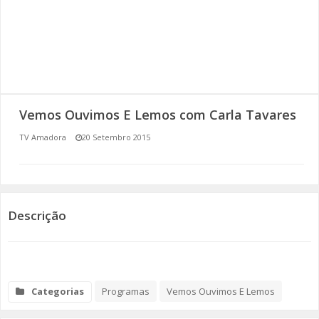
SOMOS TODOS EUROPEUS
ENCONTROS IMAGINÁRIOS
AMADORA LIGA À RESILIÊNCIA
Vemos Ouvimos E Lemos com Carla Tavares
VEMOS OUVIMOS E LEMOS
TV Amadora
20 Setembro 2015
(RE) PENSAMENTOS
ECOMOVE-TE
Descrição
HISTÓRIAS DE ABRIL
Categorias
Programas
Vemos Ouvimos E Lemos