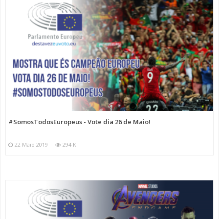
#SomosTodosEuropeus - Vote dia 26 de Maio!
22 Maio 2019
294 K