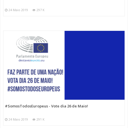
24 Maio 2019
297 K
#SomosTodosEuropeus - Vote dia 26 de Maio!
24 Maio 2019
291 K