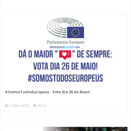
#SomosTodosEuropeus - Vote dia 26 de Maio!
21 Maio 2019
292 K