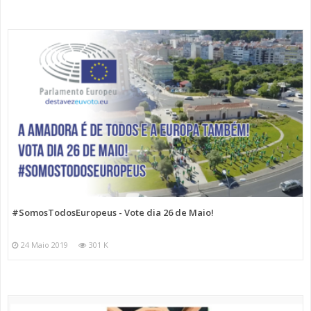
#SomosTodosEuropeus - Vote dia 26 de Maio!
24 Maio 2019
301 K