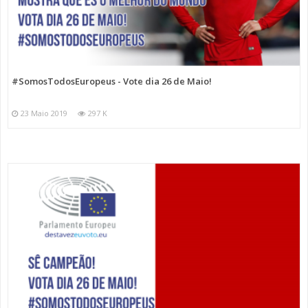
#SomosTodosEuropeus - Vote dia 26 de Maio!
23 Maio 2019
297 K