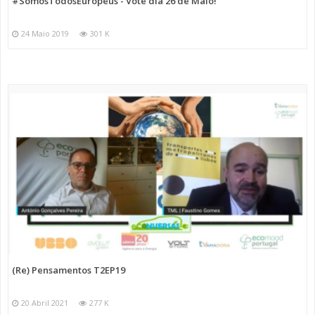
#SomosTodosEuropeus - Vote dia 26 de Maio!
24 Maio 2019
301 K
(Re) Pensamentos T2EP19
20 Abril 2021
277 K