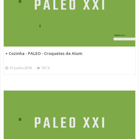
+ Cozinha - PALEO - Croquetes de Atum
19 Junho 2018
767 K