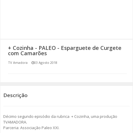
SOMOS TODOS EUROPEUS
ENCONTROS IMAGINÁRIOS
AMADORA LIGA À RESILIÊNCIA
+ Cozinha - PALEO - Esparguete de Curgete
VEMOS OUVIMOS E LEMOS
com Camarões
TV Amadora
03 Agosto 2018
(RE) PENSAMENTOS
ECOMOVE-TE
HISTÓRIAS DE ABRIL
Descrição
Décimo segundo episódio da rubrica + Cozinha, uma produção
TVAMADORA.
Parceria: Associação Paleo XXI.