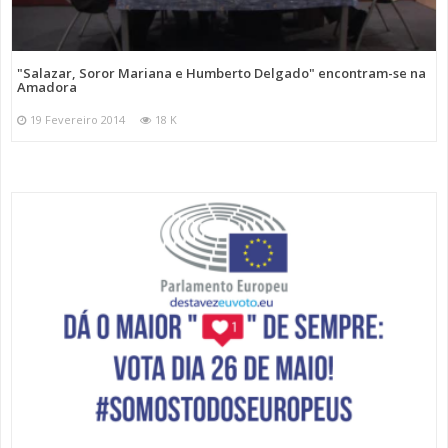
"Salazar, Soror Mariana e Humberto Delgado" encontram-se na
Amadora
19 Fevereiro 2014
18 K