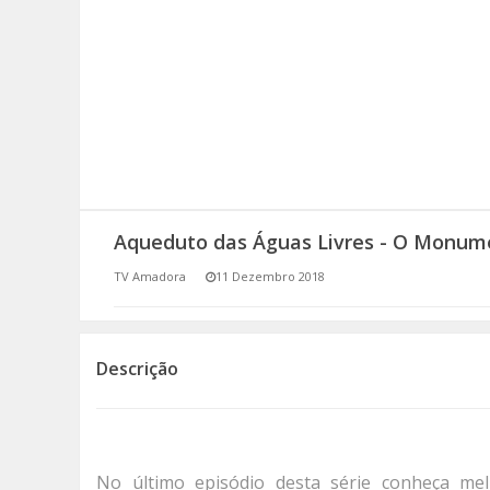
SOMOS TODOS EUROPEUS
ENCONTROS IMAGINÁRIOS
AMADORA LIGA À RESILIÊNCIA
VEMOS OUVIMOS E LEMOS
Aqueduto das Águas Livres - O Monum
(RE) PENSAMENTOS
TV Amadora
11 Dezembro 2018
ECOMOVE-TE
HISTÓRIAS DE ABRIL
Descrição
No último episódio desta série conheça me