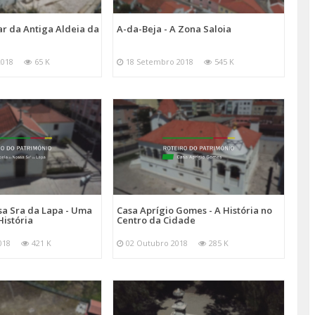
ar da Antiga Aldeia da
A-da-Beja - A Zona Saloia
2018
65 K
18 Setembro 2018
545 K
sa Sra da Lapa - Uma
Casa Aprígio Gomes - A História no
História
Centro da Cidade
018
421 K
02 Outubro 2018
285 K