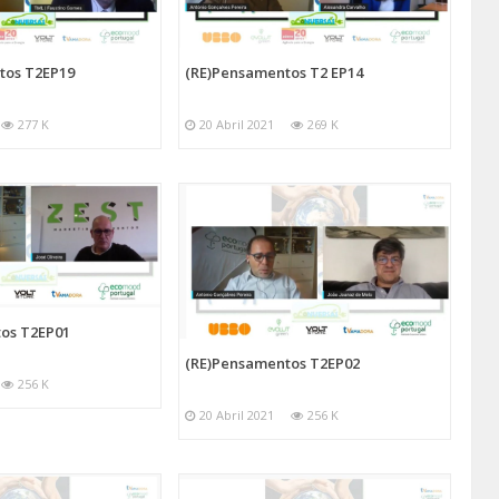
tos T2EP19
(RE)Pensamentos T2 EP14
277 K
20 Abril 2021
269 K
os T2EP01
(RE)Pensamentos T2EP02
256 K
20 Abril 2021
256 K