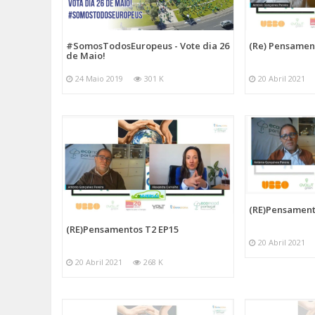
#SomosTodosEuropeus - Vote dia 26
(Re) Pensamen
de Maio!
24 Maio 2019
301 K
20 Abril 2021
(RE)Pensament
(RE)Pensamentos T2 EP15
20 Abril 2021
20 Abril 2021
268 K