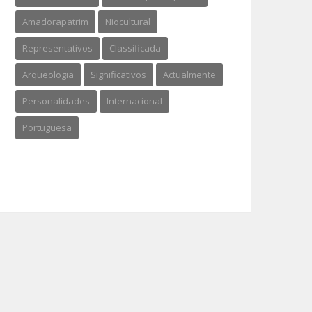
Amadorapatrim
Niocultural
Representativos
Classificada
Arqueologia
Significativos
Actualmente
Personalidades
Internacional
Portuguesa