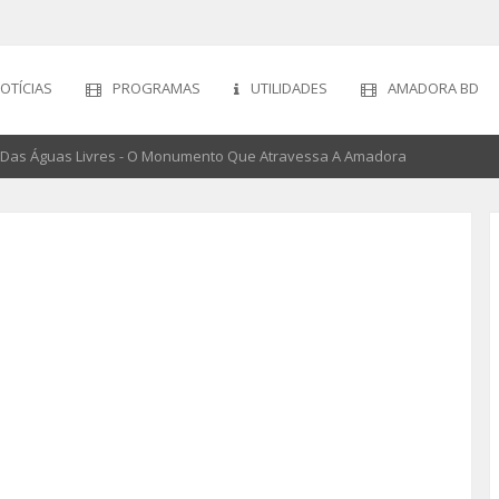
OTÍCIAS
PROGRAMAS
UTILIDADES
AMADORA BD
Das Águas Livres - O Monumento Que Atravessa A Amadora