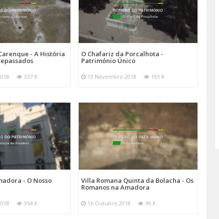
arenque - A História
O Chafariz da Porcalhota -
tepassados
Património Único
2018
337 K
13 Novembro 2018
193 K
madora - O Nosso
Villa Romana Quinta da Bolacha - Os
Romanos na Amadora
2018
354 K
16 Outubro 2018
39 K