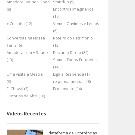
Amadora Sounds Good
StandUp (5)
(8)
Encontros Imaginarios
(19)
+ Cozinha (12)
Vemos Ouvimos e Lemos
(6)
Conversas na Nossa
Roteiro do Património
Terra (6)
(13)
Amadora com + Saúde
Discurso Direto (89)
(13)
Somos Todos Europeus
(14)
Uma visita à Mestre
Liga à Resiliência (17)
(3)
re pensamentos (48)
El Chaval (3)
Ecomove-te (14)
Histórias de Abril (10)
Videos Recentes
Plataforma de Ocorrências