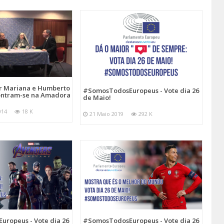
or Mariana e Humberto
#SomosTodosEuropeus - Vote dia 26
ontram-se na Amadora
de Maio!
014
18 K
21 Maio 2019
292 K
ropeus - Vote dia 26
#SomosTodosEuropeus - Vote dia 26