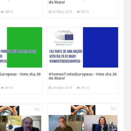
de Maio!
289 K
23 Maio 2019
297 K
ropeus - Vote dia 26
#SomosTodosEuropeus - Vote dia 26
de Maio!
297 K
24 Maio 2019
291 K