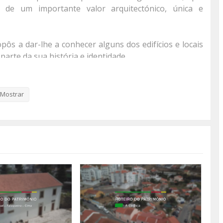
de um importante valor arquitectónico, única e
pôs a dar-lhe a conhecer alguns dos edifícios e locais
arte da sua história e identidade.
cto de 2018 ser o Ano Europeu do Património Cultural
u.
Mostrar
sso site (www.tvamadora.pt), podendo consultá-los