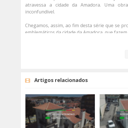
atravessa a cidade da Amadora. Uma obra 
inconfundível.
Chegamos, assim, ao fim desta série que se pro
emblemáticos da cidade da Amadora, que fazem p
A série "Roteiro do Património" nasce pelo fa
2018, decisão adoptada pelo Parlamento Europe
Todos os episódios estão disponíveis no no
quando e onde quiser.
Artigos relacionados
Produção - TVAMADORA
#tvamadora
#anoeuropeudopatrimóniocultural
#amadorapatrimónio