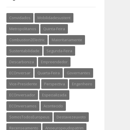
Convidados
Mobilidadesustent
Metropolitanos
Quinta-Feira
Combustion2Electric
Maioritariamente
Sustentabilidade
Segunda-Feira
Descarboniza
Empreendedor
ECOnversar
Quarta-Feira
Governantes
Vice-Presidente
Perspectiva
Engenheiro
ECOnversador
Especializada
ECOnversamos
Acontecido
SomosTodosEuropeus
Destavezeuvoto
Recenseamento
Anoeuropeudopatrim