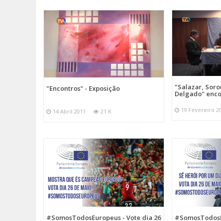
"Salazar, Sor
"Encontros" - Exposição
Delgado" enc
19 Fevereiro 2
14 Abril 2011
21 K
#SomosTodosEuropeus - Vote dia 26
#SomosTodosEu