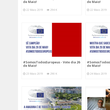
de Maio!
de Maio!
22 Maio 2019
294 K
22 Maio 2019
#SomosTodosEu
#SomosTodosEuropeus - Vote dia 26
de Maio!
de Maio!
24 Maio 2019
23 Maio 2019
290 K