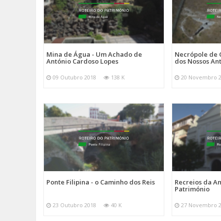
Mina de Água - Um Achado de
Necrópole de C
António Cardoso Lopes
dos Nossos An
09 Outubro 2018
138 K
20 Novembro 
Ponte Filipina - o Caminho dos Reis
Recreios da A
Património
23 Outubro 2018
40 K
27 Novembro 