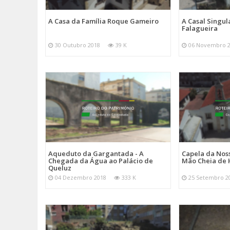
Categorias
Programas
Roteiro Do Património
A Casa da Família Roque Gameiro
A Casal Singul
Falagueira
30 Outubro 2018
39 K
06 Novembro 
Aqueduto da Gargantada - A
Capela da Nos
Chegada da Água ao Palácio de
Mão Cheia de 
Queluz
04 Dezembro 2018
333 K
25 Setembro 2