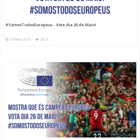
#SomosTodosEuropeus - Vote dia 26 de Maio!
21 Maio 2019
292 K