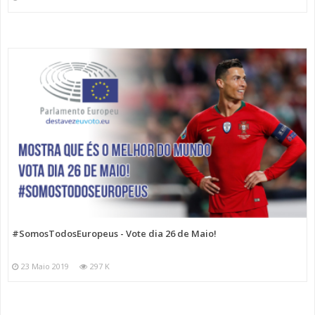
#SomosTodosEuropeus - Vote dia 26 de Maio!
23 Maio 2019
297 K