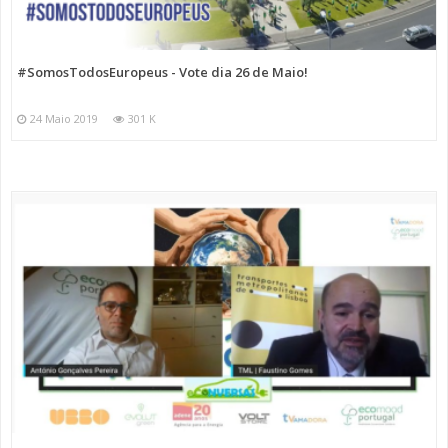
#SomosTodosEuropeus - Vote dia 26 de Maio!
24 Maio 2019
301 K