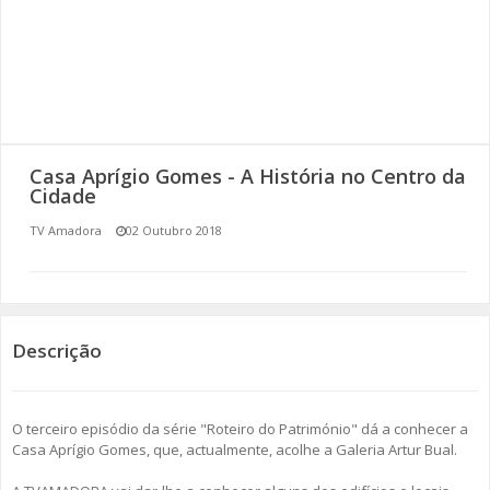
SOMOS TODOS EUROPEUS
ENCONTROS IMAGINÁRIOS
AMADORA LIGA À RESILIÊNCIA
Casa Aprígio Gomes - A História no Centro da
VEMOS OUVIMOS E LEMOS
Cidade
TV Amadora
02 Outubro 2018
(RE) PENSAMENTOS
ECOMOVE-TE
HISTÓRIAS DE ABRIL
Descrição
O terceiro episódio da série "Roteiro do Património" dá a conhecer a
Casa Aprígio Gomes, que, actualmente, acolhe a Galeria Artur Bual.