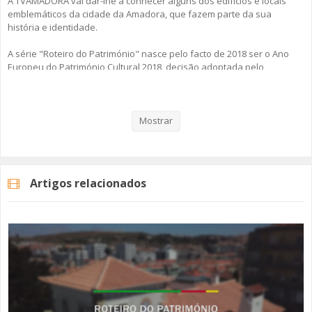
A TVAMADORA vai dar-lhe a conhecer alguns dos edifícios e locais
emblemáticos da cidade da Amadora, que fazem parte da sua
história e identidade.
A série "Roteiro do Património" nasce pelo facto de 2018 ser o Ano
Europeu do Património Cultural 2018, decisão adoptada pelo
Parlamento Europeu.
Os episódios vão ser lançados à terça-feira da parte da manhã,
ficando disponíveis no nosso site (www.tvamadora.pt), podendo
Mostrar
consultá-los quando e onde quiser.
Produção - TVAMADORA
Artigos relacionados
#tvamadora
#anoeuropeudopatrimóniocultural
#amadorapatrimónio
Categorias
Programas
Roteiro Do Património